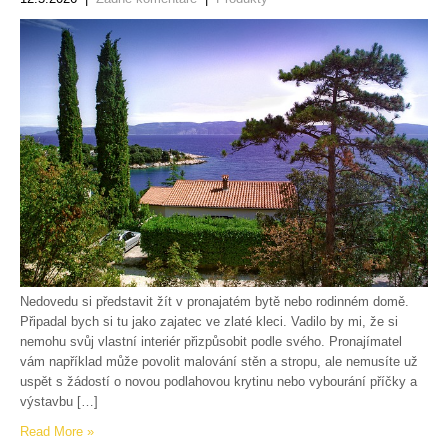
Nedovedu si představit žít v pronajatém bytě nebo rodinném domě.
Připadal bych si tu jako zajatec ve zlaté kleci. Vadilo by mi, že si
nemohu svůj vlastní interiér přizpůsobit podle svého. Pronajímatel
vám například může povolit malování stěn a stropu, ale nemusíte už
uspět s žádostí o novou podlahovou krytinu nebo vybourání příčky a
výstavbu […]
Read More »