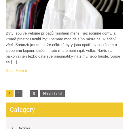
Byty jsou ve většině případů mnohem menší než rodinné domy, a
kromě prostoru uvnitř bytu nemáte moc dalšího místa na ukládání
věcí. Samozřejmostí je, že některé byty jsou opatřeny balkónem a
sklepními kójemi, ovšem i toto místo není nijak velké. Navíc na
balkón si jen těžko dáte své pneumatiky na zimu nebo brusle. Spíše
se […]
Read More »
Stránkování
1
2
…
6
Následující
příspěvků
Category
Byznys