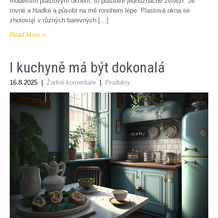
moderním plastovým oknem, to plastové jednoznačně zvítězí. Je
rovné a hladké a působí na mě mnohem lépe. Plastová okna se
zhotovují v různých barevných […]
Read More »
I kuchyně má být dokonalá
16.8.2025
|
Žádné komentáře
|
Produkty