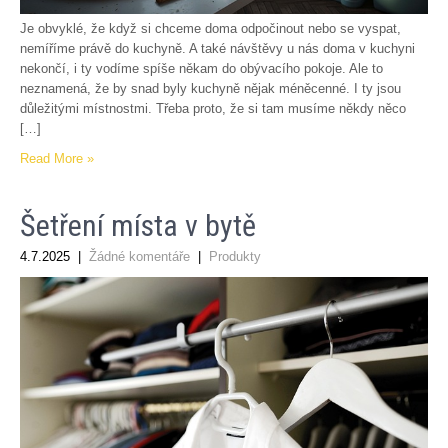
Je obvyklé, že když si chceme doma odpočinout nebo se vyspat,
nemíříme právě do kuchyně. A také návštěvy u nás doma v kuchyni
nekončí, i ty vodíme spíše někam do obývacího pokoje. Ale to
neznamená, že by snad byly kuchyně nějak méněcenné. I ty jsou
důležitými místnostmi. Třeba proto, že si tam musíme někdy něco
[…]
Read More »
Šetření místa v bytě
4.7.2025
|
Žádné komentáře
|
Produkty