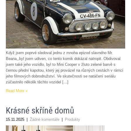
Když jsem poprvé sledoval jednu z mnoha epizod slavného Mr.
Beana,,byl jsem udiven, co tento komik dokázal natropit. Obdivoval
jsem také jeho vozidlo, byl to Mini Cooper v žluto zelené barvě s
černou přední kapotou, který jej provázel na různých cestách v rámci
jeho filmových dobrodružství. Ve skutečnosti se natáčení seriálu
zúčastnilo několik těchto vozidel […]
Read More »
Krásné skříně domů
15.11.2025
|
Žádné komentáře
|
Produkty