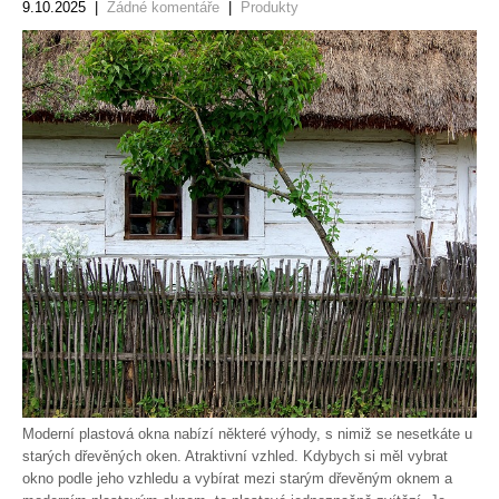
9.10.2025
|
Žádné komentáře
|
Produkty
Moderní plastová okna nabízí některé výhody, s nimiž se nesetkáte u
starých dřevěných oken. Atraktivní vzhled. Kdybych si měl vybrat
okno podle jeho vzhledu a vybírat mezi starým dřevěným oknem a