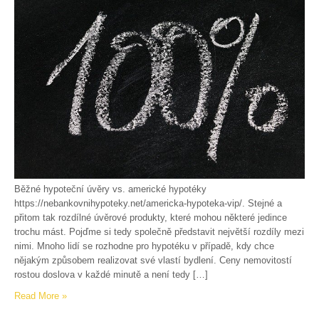
Běžné hypoteční úvěry vs. americké hypotéky
https://nebankovnihypoteky.net/americka-hypoteka-vip/. Stejné a
přitom tak rozdílné úvěrové produkty, které mohou některé jedince
trochu mást. Pojďme si tedy společně představit největší rozdíly mezi
nimi. Mnoho lidí se rozhodne pro hypotéku v případě, kdy chce
nějakým způsobem realizovat své vlastí bydlení. Ceny nemovitostí
rostou doslova v každé minutě a není tedy […]
Read More »