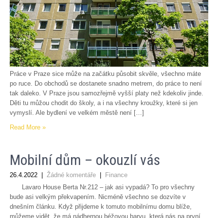
Práce v Praze sice může na začátku působit skvěle, všechno máte
po ruce. Do obchodů se dostanete snadno metrem, do práce to není
tak daleko. V Praze jsou samozřejmě vyšší platy než kdekoliv jinde.
Děti tu můžou chodit do školy, a i na všechny kroužky, které si jen
vymyslí. Ale bydlení ve velkém městě není […]
Read More »
Mobilní dům – okouzlí vás
26.4.2022
|
Žádné komentáře
|
Finance
Lavaro House Berta Nr.212 – jak asi vypadá? To pro všechny
bude asi velkým překvapením. Nicméně všechno se dozvíte v
dnešním článku. Když přijdeme k tomuto mobilnímu domu blíže,
můžeme vidět, že má nádhernou béžovou barvu, která nás na první