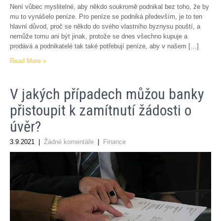
Není vůbec myslitelné, aby někdo soukromě podnikal bez toho, že by
mu to vynášelo peníze. Pro peníze se podniká především, je to ten
hlavní důvod, proč se někdo do svého vlastního byznysu pouští, a
nemůže tomu ani být jinak, protože se dnes všechno kupuje a
prodává a podnikatelé tak také potřebují peníze, aby v našem […]
Read More »
V jakých případech můžou banky
přistoupit k zamítnutí žádosti o
úvěr?
3.9.2021
|
Žádné komentáře
|
Finance