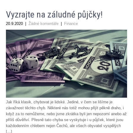
Vyzrajte na záludné půjčky!
20.9.2020
|
Žádné komentáře
|
Finance
Jak říká klasik, chybovat je lidské. Jediné, v čem se lišíme je
závažnost těchto chyb. Některé nás totiž mohou přijít pěkně draho, i
když za to nemůžeme, nebo jsme zkrátka byli jen nepozorní anebo až
příliš důvěřiví. Přesně tato chyba se vyskytuje i u půjček, které jsou
každodenním chlebem nejen Čechů, ale všech obyvatel vyspělých
[…]