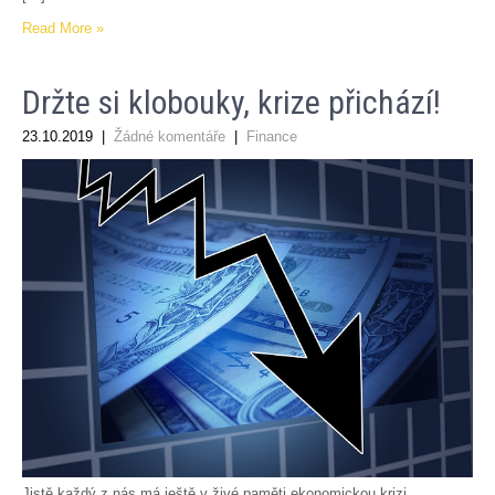
Read More »
Držte si klobouky, krize přichází!
23.10.2019
|
Žádné komentáře
|
Finance
Jistě každý z nás má ještě v živé paměti ekonomickou krizi