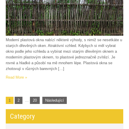
Moderní plastová okna nabízí některé výhody, s nimiž se nesetkáte u
starých dřevěných oken. Atraktivní vzhled. Kdybych si měl vybrat
okno podle jeho vzhledu a vybírat mezi starým dřevěným oknem a
moderním plastovým oknem, to plastové jednoznačně zvítězí. Je
rovné a hladké a působí na mě mnohem lépe. Plastová okna se
zhotovují v různých barevných […]
Read More »
Stránkování
1
2
…
20
Následující
příspěvků
Category