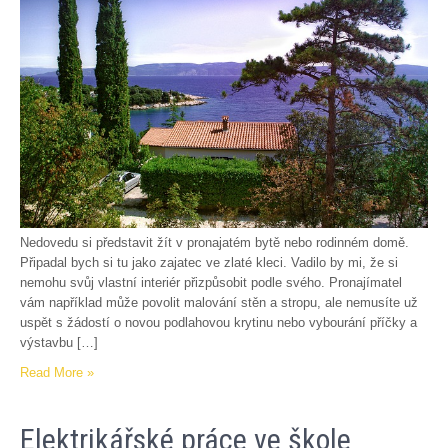
Nedovedu si představit žít v pronajatém bytě nebo rodinném domě.
Připadal bych si tu jako zajatec ve zlaté kleci. Vadilo by mi, že si
nemohu svůj vlastní interiér přizpůsobit podle svého. Pronajímatel
vám například může povolit malování stěn a stropu, ale nemusíte už
uspět s žádostí o novou podlahovou krytinu nebo vybourání příčky a
výstavbu […]
Read More »
Elektrikářské práce ve škole