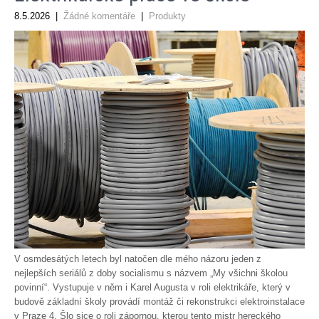
8.5.2026
|
Žádné komentáře
|
Produkty
V osmdesátých letech byl natočen dle mého názoru jeden z
nejlepších seriálů z doby socialismu s názvem „My všichni školou
povinní“. Vystupuje v něm i Karel Augusta v roli elektrikáře, který v
budově základní školy provádí montáž či rekonstrukci elektroinstalace
v Praze 4. Šlo sice o roli zápornou, kterou tento mistr hereckého