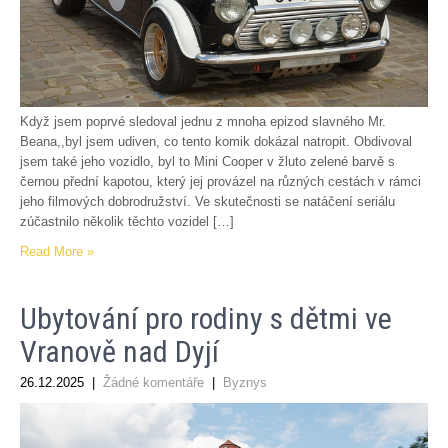
Když jsem poprvé sledoval jednu z mnoha epizod slavného Mr.
Beana,,byl jsem udiven, co tento komik dokázal natropit. Obdivoval
jsem také jeho vozidlo, byl to Mini Cooper v žluto zelené barvě s
černou přední kapotou, který jej provázel na různých cestách v rámci
jeho filmových dobrodružství. Ve skutečnosti se natáčení seriálu
zúčastnilo několik těchto vozidel […]
Read More »
Ubytování pro rodiny s dětmi ve
Vranově nad Dyjí
26.12.2025
|
Žádné komentáře
|
Byznys