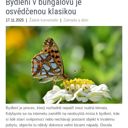
Bydlení v bungalovu je
osvědčenou klasikou
17.11.2025
|
Žádné komentáře
|
Zahrada a dům
Bydlení je proces, který rozhodně nepatří mezi nudná témata.
Kdybyste se na internetu zaměřili na neobvyklá místa k bydlení, kde
si lidé staví svépomocí nebo nechávají postavit objekt k trvalému
pobytu, objevíte tu někdy dokonce velmi bizarní nápady. Docela