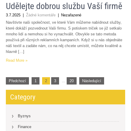
Udělejte dobrou službu Vaší firmě
3.7.2025
|
Žádné komentáře
| Nezařazené
Navštivte naši společnost, ve které Vám můžeme nabídnout služby,
které dokáží pozvednout Vaši firmu. S potiskem triček se již setkalo
mnoho lidí a nemohou si ho vynachválit. Obvykle se tato metoda
používá při různých reklamních kampaních. Když si u nás objednáte
náš textil a zadáte nám, co na něj chcete umístit, můžete kvalitně a
hlavně […]
Read More »
Stránkování
Předchozí
1
2
3
…
20
Následující
příspěvků
Category
Byznys
Finance