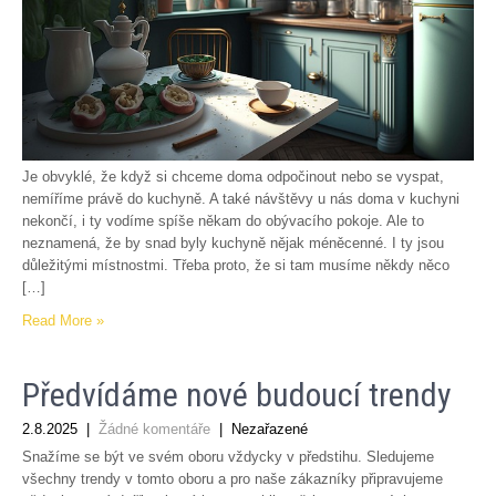
Je obvyklé, že když si chceme doma odpočinout nebo se vyspat,
nemíříme právě do kuchyně. A také návštěvy u nás doma v kuchyni
nekončí, i ty vodíme spíše někam do obývacího pokoje. Ale to
neznamená, že by snad byly kuchyně nějak méněcenné. I ty jsou
důležitými místnostmi. Třeba proto, že si tam musíme někdy něco
[…]
Read More »
Předvídáme nové budoucí trendy
2.8.2025
|
Žádné komentáře
| Nezařazené
Snažíme se být ve svém oboru vždycky v předstihu. Sledujeme
všechny trendy v tomto oboru a pro naše zákazníky připravujeme