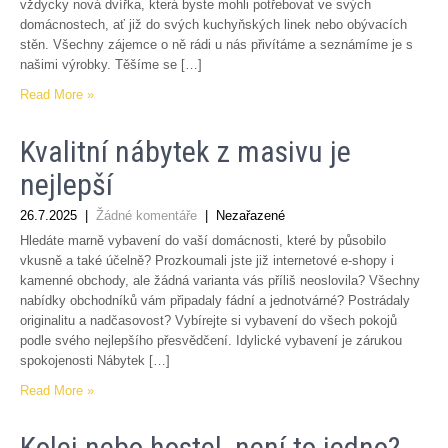
vždycky nová dvířka, která byste mohli potřebovat ve svých
domácnostech, ať již do svých kuchyňských linek nebo obývacích
stěn. Všechny zájemce o ně rádi u nás přivítáme a seznámíme je s
našimi výrobky. Těšíme se […]
Read More »
Kvalitní nábytek z masivu je
nejlepší
26.7.2025
|
Žádné komentáře
| Nezařazené
Hledáte marně vybavení do vaší domácnosti, které by působilo
vkusně a také účelně? Prozkoumali jste již internetové e-shopy i
kamenné obchody, ale žádná varianta vás příliš neoslovila? Všechny
nabídky obchodníků vám připadaly fádní a jednotvárné? Postrádaly
originalitu a nadčasovost? Vybírejte si vybavení do všech pokojů
podle svého nejlepšího přesvědčení. Idylické vybavení je zárukou
spokojenosti Nábytek […]
Read More »
Kolej nebo hostel, není to jedno?