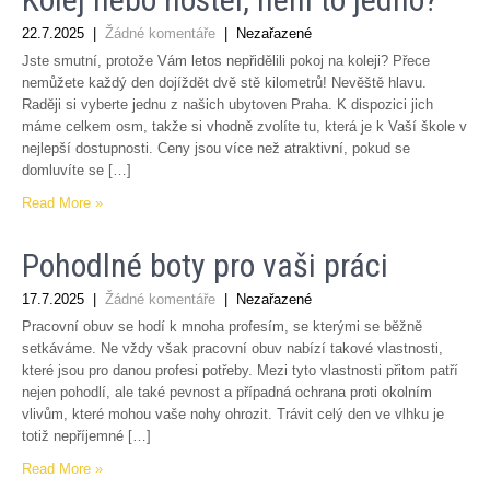
22.7.2025
|
Žádné komentáře
| Nezařazené
Jste smutní, protože Vám letos nepřidělili pokoj na koleji? Přece
nemůžete každý den dojíždět dvě stě kilometrů! Nevěště hlavu.
Raději si vyberte jednu z našich ubytoven Praha. K dispozici jich
máme celkem osm, takže si vhodně zvolíte tu, která je k Vaší škole v
nejlepší dostupnosti. Ceny jsou více než atraktivní, pokud se
domluvíte se […]
Read More »
Pohodlné boty pro vaši práci
17.7.2025
|
Žádné komentáře
| Nezařazené
Pracovní obuv se hodí k mnoha profesím, se kterými se běžně
setkáváme. Ne vždy však pracovní obuv nabízí takové vlastnosti,
které jsou pro danou profesi potřeby. Mezi tyto vlastnosti přitom patří
nejen pohodlí, ale také pevnost a případná ochrana proti okolním
vlivům, které mohou vaše nohy ohrozit. Trávit celý den ve vlhku je
totiž nepříjemné […]
Read More »