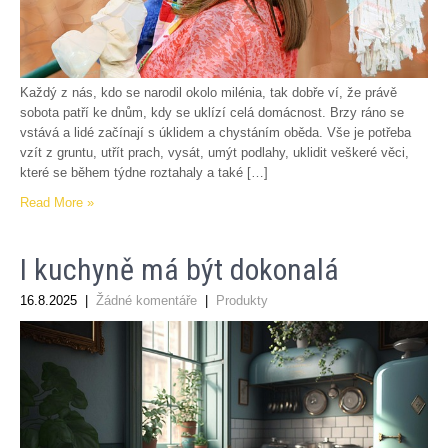
Každý z nás, kdo se narodil okolo milénia, tak dobře ví, že právě
sobota patří ke dnům, kdy se uklízí celá domácnost. Brzy ráno se
vstává a lidé začínají s úklidem a chystáním oběda. Vše je potřeba
vzít z gruntu, utřít prach, vysát, umýt podlahy, uklidit veškeré věci,
které se během týdne roztahaly a také […]
Read More »
I kuchyně má být dokonalá
16.8.2025
|
Žádné komentáře
|
Produkty