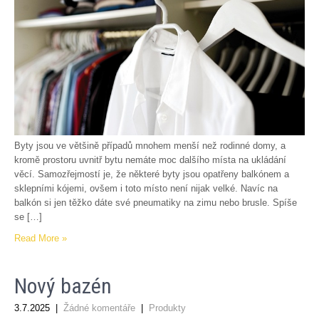
Byty jsou ve většině případů mnohem menší než rodinné domy, a
kromě prostoru uvnitř bytu nemáte moc dalšího místa na ukládání
věcí. Samozřejmostí je, že některé byty jsou opatřeny balkónem a
sklepními kójemi, ovšem i toto místo není nijak velké. Navíc na
balkón si jen těžko dáte své pneumatiky na zimu nebo brusle. Spíše
se […]
Read More »
Nový bazén
3.7.2025
|
Žádné komentáře
|
Produkty