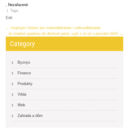
, Nezařazené
| Tags:
Edit
Post
←
Inspirující řešení pro maloodběratele i velkoodběratele
Je snadné spadnou do dluhové pasti, vyjít z ní už o poznání těžší
→
navigation
Category
Byznys
Finance
Produkty
Věda
Web
Zahrada a dům