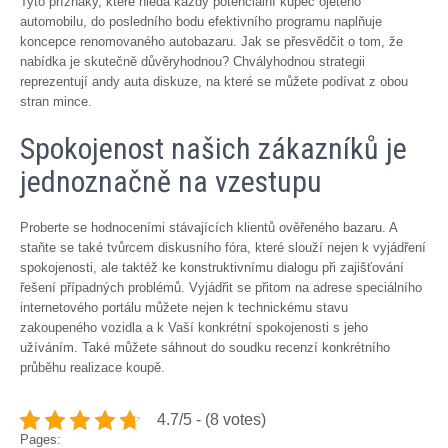
Tyto příznaky, které hledá každý potenciální kupec ojetého
automobilu, do posledního bodu efektivního programu naplňuje
koncepce renomovaného autobazaru. Jak se přesvědčit o tom, že
nabídka je skutečně důvěryhodnou? Chvályhodnou strategii
reprezentují
andy auta diskuze
, na které se můžete podívat z obou
stran mince.
Spokojenost našich zákazníků je
jednoznačně na vzestupu
Proberte se hodnoceními stávajících klientů ověřeného bazaru. A
staňte se také tvůrcem diskusního fóra, které slouží nejen k vyjádření
spokojenosti, ale taktéž ke konstruktivnímu dialogu při zajišťování
řešení případných problémů. Vyjádřit se přitom na adrese speciálního
internetového portálu můžete nejen k technickému stavu
zakoupeného vozidla a k Vaší konkrétní spokojenosti s jeho
užíváním. Také můžete sáhnout do soudku recenzí konkrétního
průběhu realizace koupě.
4.7/5 - (8 votes)
Pages: