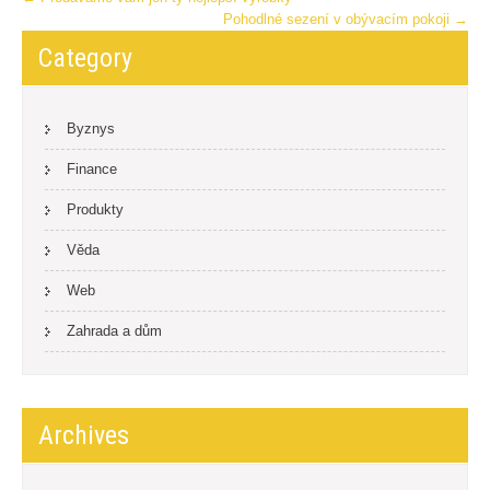
Pohodlné sezení v obývacím pokoji
→
navigation
Category
Byznys
Finance
Produkty
Věda
Web
Zahrada a dům
Archives