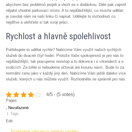
abychom bez problémů projeli a vlezli se s dodávkou. Dále pak zajistit
nějaké vhodné parkovací místo. A to nejdůležitější, co musíte udělat,
je zavolat nám na naši linku či napsat. Udělejte to rozhodnutí co
nejdříve a ulehčete si tak svoji práci.
Rychlost a hlavně spolehlivost
Potřebujete to udělat rychle? Nabízíme Vám využít našich rychlých
služeb do dvaceti čtyř hodin. Protože Vaše spokojenost je pro nás to
nejdůležitější, tak pracujeme nonstop a to dokonce i o víkendech a o
svátcích. Za tohle si nebudeme účtovat ani korunu navíc. Bude to za
normální cenu jako v každý jiný den. Nabízíme Vám ještě daleko více
služeb, kterých u nás můžete využít. Rozhodněte se správně pro nás.
4/5 - (5 votes)
Pages:
, Nezařazené
| Tags:
Edit
Post
←
Prodáváme vám jen ty nejlepší výrobky