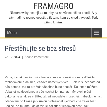
FRAMAGRO
Některé weby nestojí za to, aby na ně vůbec někdo chodil. A ty
vám radíme rovnou opustit a jít tam, kam se chodit vyplatí. Tedy
přímo k nám.
Menu
Přestěhujte se bez stresů
28.12.2024
|
Žádné komentáře
Víme, že taková životní situace s sebou přináší spousty důležitých
rozhodování a dalších, časově náročných věcí. Pokud si necháte od
nás pomoc, tak to pro Vás všechno bude snazší. Dokonce můžete
třeba jet na dovolenou a vše nechat jen na nás. My svoji práci
vykonáme a jak se vrátíte, tak už nebudete muset řešit absolutně nic.
Stěhování po Praze
je v rukou profesionálů jednoduchá záležitost.
Jediné, co musíte udělat Vy, je zajistit příjezdovou cestu tak,