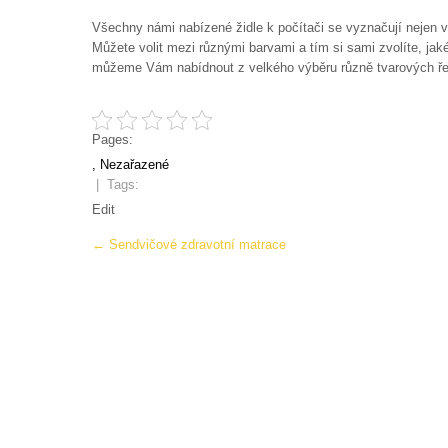
Všechny námi nabízené židle k počítači se vyznačují nejen 
Můžete volit mezi různými barvami a tím si sami zvolíte, jak
můžeme Vám nabídnout z velkého výběru různě tvarových řeše
Pages:
, Nezařazené
| Tags:
Edit
Post
←
Sendvičové zdravotní matrace
navigation