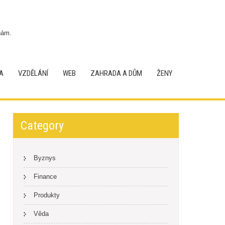
nám.
A
VZDĚLÁNÍ
WEB
ZAHRADA A DŮM
ŽENY
Category
Byznys
Finance
Produkty
Věda