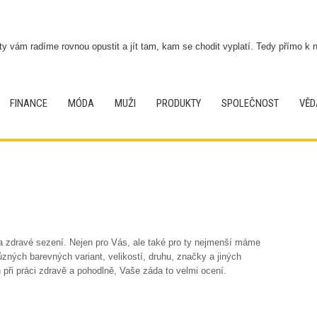
ty vám radíme rovnou opustit a jít tam, kam se chodit vyplatí. Tedy přímo k 
FINANCE
MÓDA
MUŽI
PRODUKTY
SPOLEČNOST
VĚD
a zdravé sezení. Nejen pro Vás, ale také pro ty nejmenší máme
ůzných barevných variant, velikostí, druhu, značky a jiných
n při práci zdravě a pohodlně, Vaše záda to velmi ocení.