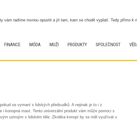
ty vám radíme rovnou opustit a jít tam, kam se chodit vyplatí. Tedy přímo k 
FINANCE
MÓDA
MUŽI
PRODUKTY
SPOLEČNOST
VĚD
pokud se vymaní s lidských předsudků. A nejinak je to i z
e i
konopná mast
. Tento univerzální produkt vám může pomoci s
ým ustrojím v lidském těle. Zkrátka konopí by se měl využívat v