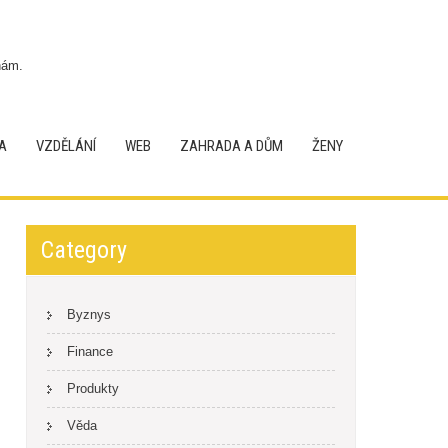
nám.
A
VZDĚLÁNÍ
WEB
ZAHRADA A DŮM
ŽENY
Category
Byznys
Finance
Produkty
Věda