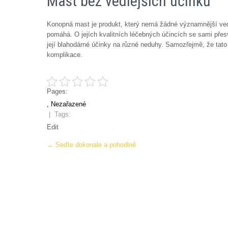
Mast bez vedlejších účinků
Konopná mast je produkt, který nemá žádné významnější vedl
pomáhá. O jejích kvalitních léčebných účincích se sami přes
její blahodárné účinky na různé neduhy. Samozřejmě, že tato 
komplikace.
Pages:
, Nezařazené
| Tags:
Edit
Post
←
Seďte dokonale a pohodlně
navigation