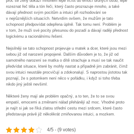
proč se ženy dokáží mnohem lépe vcítit do emocí druhých osob, lépe
rozeznat řeč těla a tón řeči, který často prozrazuje mnoho, a také
dávají přednost svým pocitům a intuici při rozhodování se
v nejrůznějších situacích. Netvrdím ovšem, že mužům je tato
schopnost předpovídat odepřena úplně. Tak tomu není. Problém je
v tom, že muži své pocity přesunou do pozadí a dávají raději přednost
logickému a racionálnímu řešení.
Nejsilněji se tato schopnost projevuje u matek a dcer, které jsou mezi
sebou již od narození propojené. Dalším důvodem je to, že již od
samotného narození se matka o dítě strachuje a musí se tak naučit
předvídat situace, které by mohly nastat a případně jim zabránit, čímž
svou intuici neustále procvičují a zdokonalují. S naprostou jistotou tak
poznají, že s potomkem není něco v pořádku, i když si toho třeba
nikdo jiný ještě nevšiml.
Některé ženy mají ale problém opačný, a to ten, že to se svou
empatií, emocemi a změnami nálad přehánějí až moc. Vhodné proto
je najít si jak se říká zlatou střední cestu mezi srdcem, které často
představuje právě již několikrát zmiňovanou intuici, a mozkem.
4/5 - (9 votes)