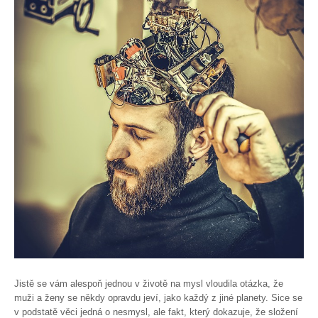
Jistě se vám alespoň jednou v životě na mysl vloudila otázka, že
muži a ženy se někdy opravdu jeví, jako každý z jiné planety. Sice se
v podstatě věci jedná o nesmysl, ale fakt, který dokazuje, že složení