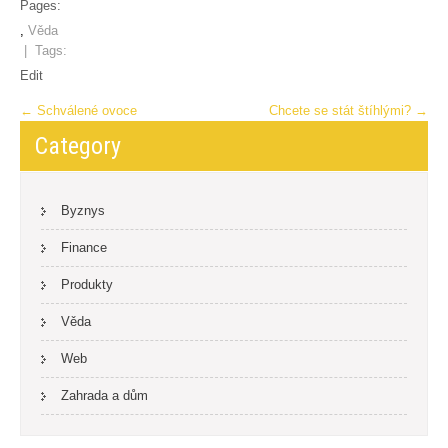
Pages:
,
Věda
| Tags:
Edit
Post
←
Schválené ovoce
Chcete se stát štíhlými?
→
navigation
Category
Byznys
Finance
Produkty
Věda
Web
Zahrada a dům