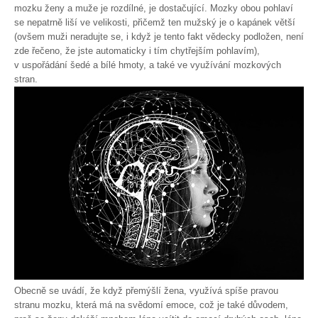
mozku ženy a muže je rozdílné, je dostačující. Mozky obou pohlaví
se nepatrně liší ve velikosti, přičemž ten mužský je o kapánek větší
(ovšem muži neradujte se, i když je tento fakt vědecky podložen, není
zde řečeno, že jste automaticky i tím chytřejším pohlavím),
v uspořádání šedé a bílé hmoty, a také ve využívání mozkových
stran.
Obecně se uvádí, že když přemýšlí žena, využívá spíše pravou
stranu mozku, která má na svědomí emoce, což je také důvodem,