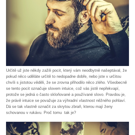
Určitě už jste někdy zažili pocit, který vám neodbytně našeptával, že
pokud něco uděláte určitě to nedopadne dobře, nebo jste v určitou
chvíli s jistotou věděli, že se zrovna přihodilo něco zlého. Všeobecně
se tento pocit označuje slovem intuice, což vás jistě nepřekvapí,
protože se jedná o často skloňované a používané slovo. Pravdou je,
že právě intuice se považuje za výhradní vlastnost něžného pohlaví.
Dá se tak vlastně označit za skrytou zbraň, kterou mají ženy
schovanou v rukávu. Proč tomu
tak je?