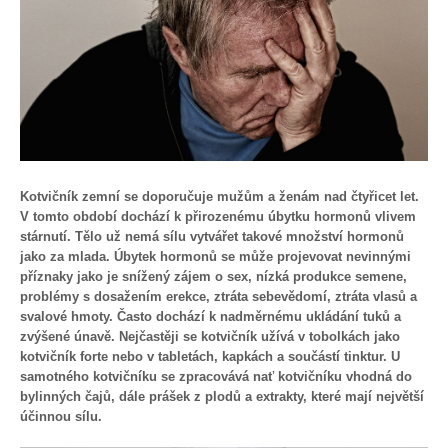
Kotvičník zemní se doporučuje mužům a ženám nad čtyřicet let.
V tomto období dochází k přirozenému úbytku hormonů vlivem
stárnutí. Tělo už nemá sílu vytvářet takové množství hormonů
jako za mlada. Úbytek hormonů se může projevovat nevinnými
příznaky jako je snížený zájem o sex, nízká produkce semene,
problémy s dosažením erekce, ztráta sebevědomí, ztráta vlasů a
svalové hmoty. Často dochází k nadměrnému ukládání tuků a
zvýšené únavě. Nejčastěji se kotvičník užívá v tobolkách jako
kotvičník forte
nebo v tabletách, kapkách a součástí tinktur. U
samotného kotvičníku se zpracovává nať kotvičníku vhodná do
bylinných čajů, dále prášek z plodů a extrakty, které mají největší
účinnou sílu.