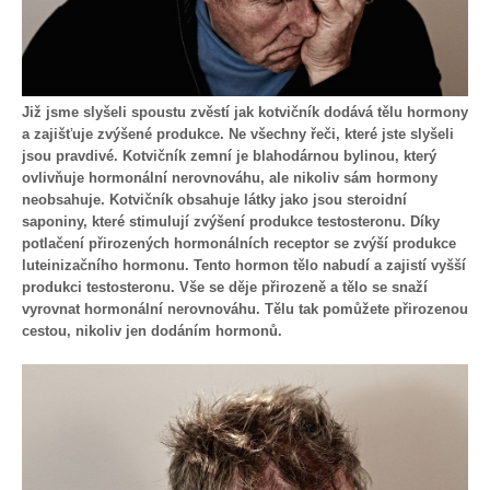
Již jsme slyšeli spoustu zvěstí jak kotvičník dodává tělu hormony
a zajišťuje zvýšené produkce. Ne všechny řeči, které jste slyšeli
jsou pravdivé. Kotvičník zemní je blahodárnou bylinou, který
ovlivňuje hormonální nerovnováhu, ale nikoliv sám hormony
neobsahuje. Kotvičník obsahuje látky jako jsou steroidní
saponiny, které stimulují zvýšení produkce testosteronu. Díky
potlačení přirozených hormonálních receptor se zvýší produkce
luteinizačního hormonu. Tento hormon tělo nabudí a zajistí vyšší
produkci testosteronu. Vše se děje přirozeně a tělo se snaží
vyrovnat hormonální nerovnováhu. Tělu tak pomůžete přirozenou
cestou, nikoliv jen dodáním hormonů.