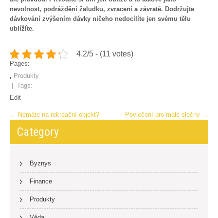
nevolnost, podráždění žaludku, zvracení a závratě. Dodržujte
dávkování zvýšením dávky ničeho nedocílíte jen svému tělu
ublížíte.
4.2/5 - (11 votes)
Pages:
,
Produkty
| Tags:
Edit
Post
←
Nemáte na rekreační objekt?
Povlečení pro malé slečny
→
navigation
Category
Byznys
Finance
Produkty
Věda