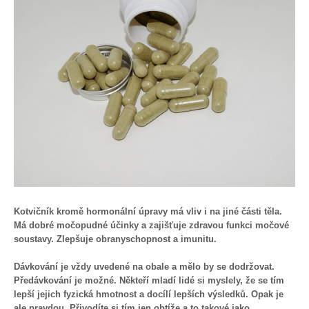
Kotvičník kromě hormonální úpravy má vliv i na jiné části těla.
Má dobré močopudné účinky a zajišťuje zdravou funkci močové
soustavy. Zlepšuje obranyschopnost a imunitu.
Dávkování je vždy uvedené na obale a mělo by se dodržovat.
Předávkování je možné. Někteří mladí lidé si myslely, že se tím
lepší jejich fyzická hmotnost a docílí lepších výsledků. Opak je
ale pravdou. Přivodíte si tím jen obtíže a to takové jako