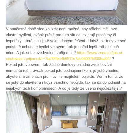
V současné době sice kolikrát není možné, aby všichni měli své
vlastní bydlení, avšak právě pro tuto situaci existují pronájmy či
hypotéky, které jsou jistě velmi dobrým řešení. I když tak tedy ve své
podstatě nebudete bydlet ve svém, tak je pořád lepší mít alespoň
něco. A jak si takové bydlení zpříjemnit?
https://www.zena.cz/jak-si-
cestovani-zprijemnit/r~7ed75fbc4b6811e7ac060025900fea04/
?
Pokud jste ve svém, tak žádné domluvy ohledně zvelebování
nemusíte řešit, avšak pokud jste podnájemníkem, je jistě vhodné,
abyste si o změnách promluvili s majitelem objektu. Věřím tomu, že
se jistě domluvíte, a i když všechno nepůjde, tak se dá dohodnout na
nějakých těch kompromisech. A co je tedy ze všeho nejdůležitější?