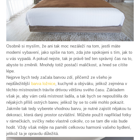
Osobně si myslím, že ani tak moc nezáleží na tom, jestli máte
moderní vybavení, jako spíše na tom, zda jste spokojeni s tím, jak to
u vás vypadá. A pokud nejste, tak je právě teď ten správný čas na to,
abyste to změnili. Mnohdy totiž postačí maličkost, a hned se cítíte
lépe.
Nejprve bych tedy začala barvou zdí, přičemž ze všeho je
nejdůležitější
barva ložnice
, kuchyně a obýváku, jelikož zejména v
těchto místnostech trávíte drtivou většinu svého času. Základem
však je, aby vám celá místnost ladila, a tak bych se nepouštěla do
nějakých příliš ostrých barev, jelikož by se to celé mohlo pokazit.
Jakmile tak tedy vyberete vhodnou barvu, je nutné zajistit nějakou tu
dekoraci, která daný prostor ozvláštní. Můžete použít například fotky
v rámečkách, svíčky nebo vlastně cokoliv, co se tam dle vás bude
hodit. Vždy však mějte na paměti celkovou harmonii vašeho bydlení,
jelikož ta je opravdu důležitá.