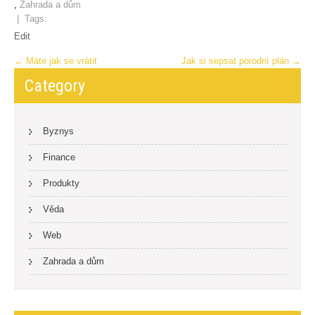
,
Zahrada a dům
| Tags:
Edit
Post
←
Máte jak se vrátit
Jak si sepsat porodní plán
→
navigation
Category
Byznys
Finance
Produkty
Věda
Web
Zahrada a dům